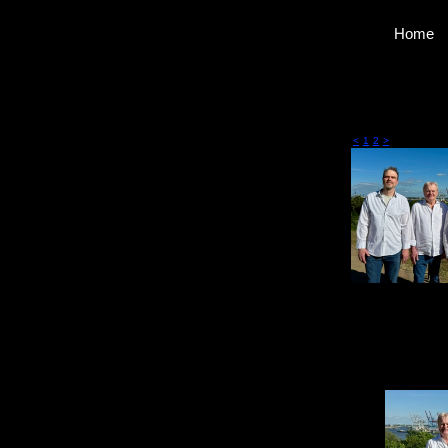
Home
<
1
2
>